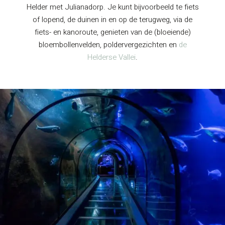
Helder met Julianadorp. Je kunt bijvoorbeeld te fiets
of lopend, de duinen in en op de terugweg, via de
fiets- en kanoroute, genieten van de (bloeiende)
bloembollenvelden, poldervergezichten en
de
Helderse Vallei
.